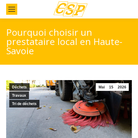
Pourquoi choisir un
prestataire local en Haute-
Savoie
Déchets
Mai
15
2026
Travaux
Tri de déchets