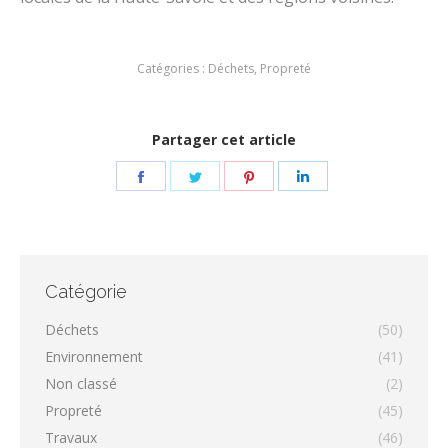
Catégories :
Déchets
,
Propreté
Partager cet article
Partager
Partager
Partager
Partager
sur
sur
sur
sur
Facebook
Twitter
Pinterest
LinkedIn
Catégorie
Déchets
(50)
Environnement
(41)
Non classé
(2)
Propreté
(45)
Travaux
(46)