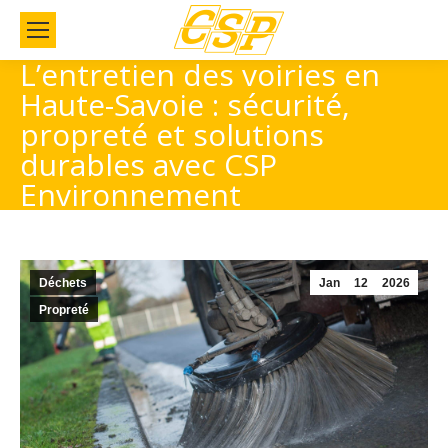
L’entretien des voiries en
Haute-Savoie : sécurité,
propreté et solutions
durables avec CSP
Environnement
Déchets
Jan
12
2026
Propreté