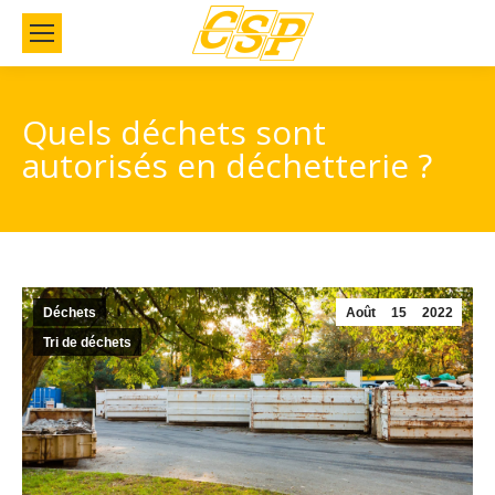
Quels déchets sont
autorisés en déchetterie ?
Déchets
Août
15
2022
Tri de déchets