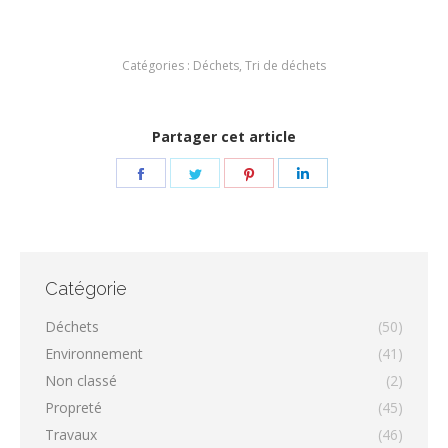
Catégories :
Déchets
,
Tri de déchets
Partager cet article
Partager
Partager
Partager
Partager
sur
sur
sur
sur
Facebook
Twitter
Pinterest
LinkedIn
Catégorie
Déchets
(50)
Environnement
(41)
Non classé
(2)
Propreté
(45)
Travaux
(46)